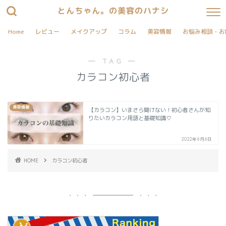
とんちゃん。の美容のハナシ
Home
レビュー
メイクアップ
コラム
美容情報
お悩み相談・お
― TAG ―
カラコン初心者
美容情報
【カラコン】いまさら聞けない！初心者さんが知
りたいカラコン用語と基礎知識♡
2022年6月6日
HOME
カラコン初心者