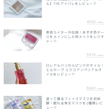
ル】THEアイパレをレビュー♡
4560
view
7
美容ライターが伝授！あずき色チー
クをメインにした秋メイクをレクチ
ャー♡
3979
view
8
ロレアルパリからピンクのオイル！
エルセーヴ エクラアンペリアルオ
イルをレビュー♡
3880
view
9
塗って寝るフェイスマスクを初体
験！眠れる美女マスクを2種類レビ
ュー♡