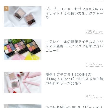
3
プチプラコスメ・セザンヌの幻のハ
イライト！その使い方をレクチャー
♡
5089
view
4
コフレドールの新作アイテム＆クリ
スマス限定コレクションを駆け足レ
ビュー♡
5076
view
5
優秀！プチプラ！3COINSの
【Magic Closet】MCコスメから秋
の新作カラーが発売♡
5018
view
6
売り切れ続出のBIDOL【ビーアイド