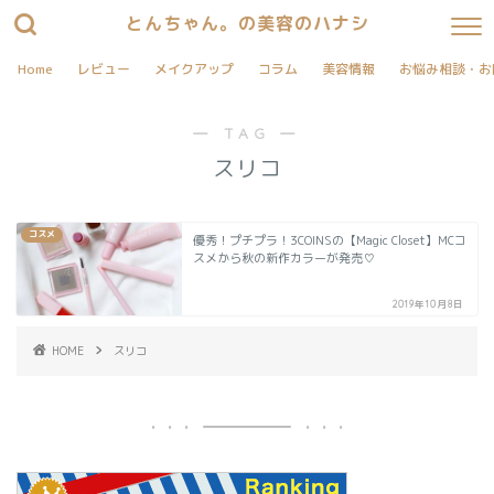
とんちゃん。の美容のハナシ
Home
レビュー
メイクアップ
コラム
美容情報
お悩み相談・お
― TAG ―
スリコ
コスメ
優秀！プチプラ！3COINSの【Magic Closet】MCコ
スメから秋の新作カラーが発売♡
2019年10月8日
HOME
スリコ