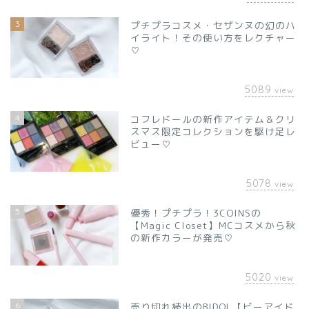
3
プチプラコスメ・セザンヌの幻のハ
イライト！その使い方をレクチャー
♡
5089
view
4
コフレドールの新作アイテム＆クリ
スマス限定コレクションを駆け足レ
ビュー♡
5078
view
5
優秀！プチプラ！3COINSの
【Magic Closet】MCコスメから秋
の新作カラーが発売♡
5020
view
6
売り切れ続出のBIDOL【ビーアイド