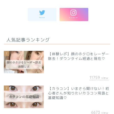
人気記事ランキング
1
【体験レポ】顔のホクロをレーザー
除去！ダウンタイム経過と現在♡
11759
view
2
【カラコン】いまさら聞けない！初
心者さんが知りたいカラコン用語と
基礎知識♡
6673
view