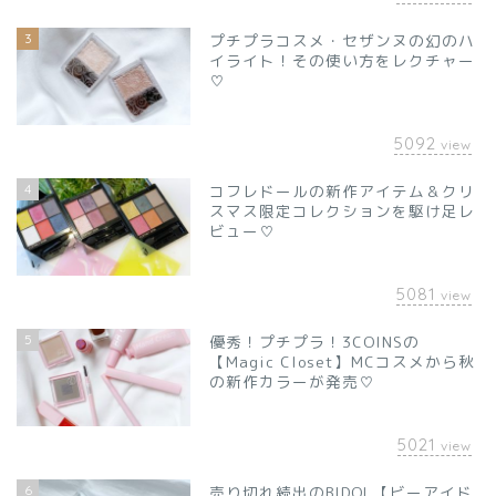
3
プチプラコスメ・セザンヌの幻のハ
イライト！その使い方をレクチャー
♡
5092
view
4
コフレドールの新作アイテム＆クリ
スマス限定コレクションを駆け足レ
ビュー♡
5081
view
5
優秀！プチプラ！3COINSの
【Magic Closet】MCコスメから秋
の新作カラーが発売♡
5021
view
6
売り切れ続出のBIDOL【ビーアイド