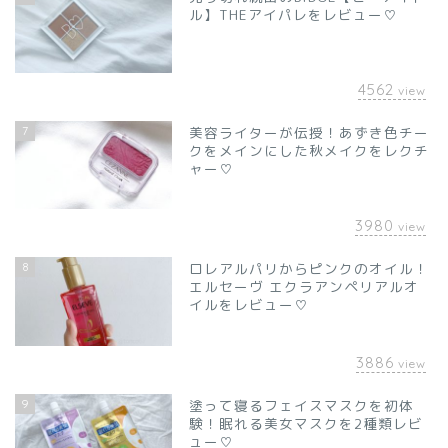
ル】THEアイパレをレビュー♡
4562
view
7
美容ライターが伝授！あずき色チー
クをメインにした秋メイクをレクチ
ャー♡
3980
view
8
ロレアルパリからピンクのオイル！
エルセーヴ エクラアンペリアルオ
イルをレビュー♡
3886
view
9
塗って寝るフェイスマスクを初体
験！眠れる美女マスクを2種類レビ
ュー♡