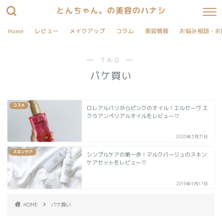
とんちゃん。の美容のハナシ
Home
レビュー
メイクアップ
コラム
美容情報
お悩み相談・お
― TAG ―
パケ買い
コスメ
ロレアルパリからピンクのオイル！エルセーヴ エ
クラアンペリアルオイルをレビュー♡
2020年3月31日
スキンケア
シンプルケアの第一歩！マルクパージュのスキン
ケアセットをレビュー♡
2019年9月17日
HOME
パケ買い