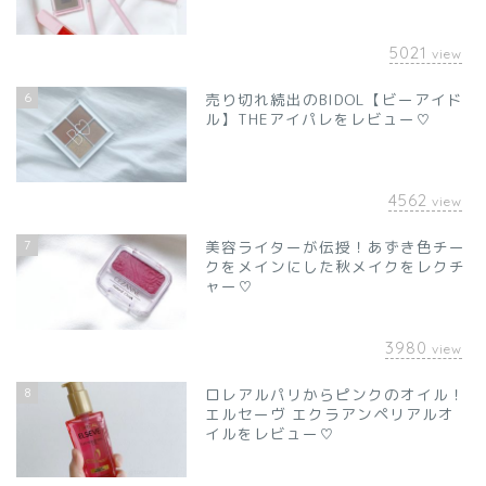
5021
view
6
売り切れ続出のBIDOL【ビーアイド
ル】THEアイパレをレビュー♡
4562
view
7
美容ライターが伝授！あずき色チー
クをメインにした秋メイクをレクチ
ャー♡
3980
view
8
ロレアルパリからピンクのオイル！
エルセーヴ エクラアンペリアルオ
イルをレビュー♡