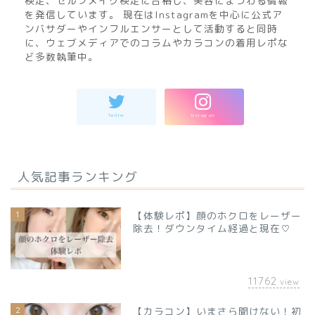
検定、セルフメイク検定に合格し、美容にまつわる情報
を発信しています。 現在はInstagramを中心に公式ア
ンバサダーやインフルエンサーとして活動すると同時
に、ウェブメディアでのコラムやカラコンの着用レポな
ど多数執筆中。
人気記事ランキング
1
【体験レポ】顔のホクロをレーザー
除去！ダウンタイム経過と現在♡
11762
view
2
【カラコン】いまさら聞けない！初