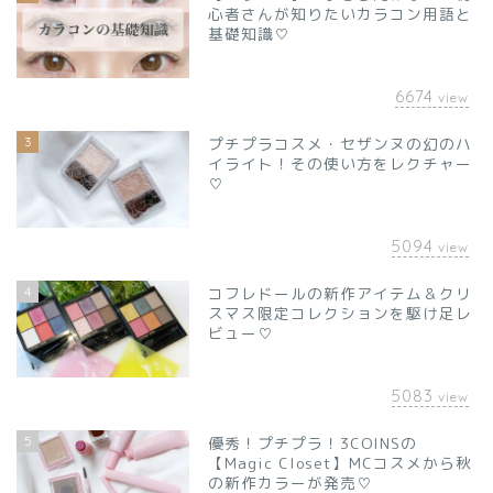
心者さんが知りたいカラコン用語と
基礎知識♡
6674
view
3
プチプラコスメ・セザンヌの幻のハ
イライト！その使い方をレクチャー
♡
5094
view
4
コフレドールの新作アイテム＆クリ
スマス限定コレクションを駆け足レ
ビュー♡
5083
view
5
優秀！プチプラ！3COINSの
【Magic Closet】MCコスメから秋
の新作カラーが発売♡