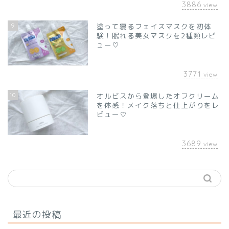
3886
view
9
塗って寝るフェイスマスクを初体
験！眠れる美女マスクを2種類レビ
ュー♡
3771
view
10
オルビスから登場したオフクリーム
を体感！メイク落ちと仕上がりをレ
ビュー♡
3689
view
最近の投稿