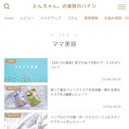
とんちゃん。の美容のハナシ
Home
レビュー
メイクアップ
コラム
美容情報
お悩み相談・お
― TAG ―
ママ美容
コラム
【#おうち美容】家でやるべき肌ケア・3つのポイ
ント♡
2020年4月13日
スキンケア
塗って寝るフェイスマスクを初体験！眠れる美女
マスクを2種類レビュー♡
2020年4月2日
スキンケア
シンプルケアの第一歩！マルクパージュのスキン
ケアセットをレビュー♡