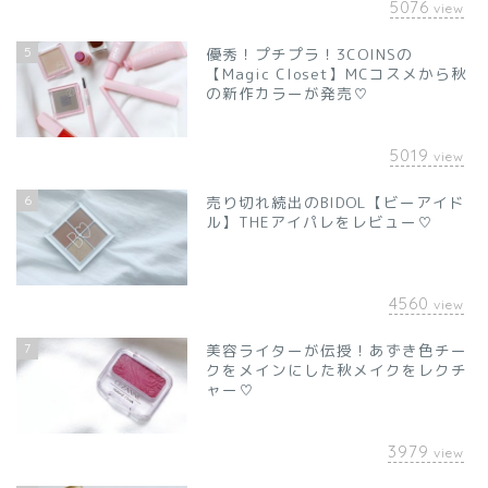
5076
view
5
優秀！プチプラ！3COINSの
【Magic Closet】MCコスメから秋
の新作カラーが発売♡
5019
view
6
売り切れ続出のBIDOL【ビーアイド
ル】THEアイパレをレビュー♡
4560
view
7
美容ライターが伝授！あずき色チー
クをメインにした秋メイクをレクチ
ャー♡
3979
view