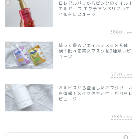
8
ロレアルパリからピンクのオイル！
エルセーヴ エクラアンペリアルオ
イルをレビュー♡
3880
view
9
塗って寝るフェイスマスクを初体
験！眠れる美女マスクを2種類レビ
ュー♡
3770
view
10
オルビスから登場したオフクリーム
を体感！メイク落ちと仕上がりをレ
ビュー♡
3686
view