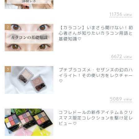
11736
view
2
【カラコン】いまさら聞けない！初
心者さんが知りたいカラコン用語と
基礎知識♡
6672
view
3
プチプラコスメ・セザンヌの幻のハ
イライト！その使い方をレクチャー
♡
5089
view
4
コフレドールの新作アイテム＆クリ
スマス限定コレクションを駆け足レ
ビュー♡