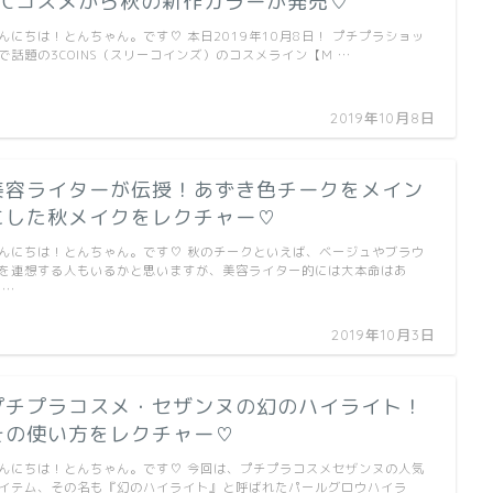
MCコスメから秋の新作カラーが発売♡
んにちは！とんちゃん。です♡ 本日2019年10月8日！ プチプラショッ
で話題の3COINS（スリーコインズ）のコスメライン【M …
2019年10月8日
美容ライターが伝授！あずき色チークをメイン
にした秋メイクをレクチャー♡
んにちは！とんちゃん。です♡ 秋のチークといえば、ベージュやブラウ
を連想する人もいるかと思いますが、美容ライター的には大本命はあ
 …
2019年10月3日
プチプラコスメ・セザンヌの幻のハイライト！
その使い方をレクチャー♡
んにちは！とんちゃん。です♡ 今回は、プチプラコスメセザンヌの人気
イテム、その名も『幻のハイライト』と呼ばれたパールグロウハイラ