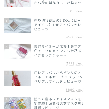
から秋の新作カラーが発売♡
5018
view
売り切れ続出のBIDOL【ビー
6
アイドル】THEアイパレをレ
ビュー♡
4560
view
美容ライターが伝授！あずき
7
色チークをメインにした秋メ
イクをレクチャー♡
3978
view
ロレアルパリからピンクのオ
8
イル！エルセーヴ エクラアン
ペリアルオイルをレビュー♡
3880
view
塗って寝るフェイスマスクを
9
初体験！眠れる美女マスクを2
種類レビュー♡