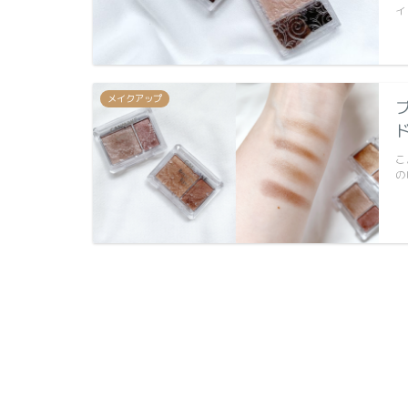
イ
メイクアップ
こ
の