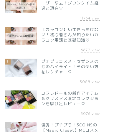
ーザー除去！ダウンタイム経
過と現在♡
11734
view
【カラコン】いまさら聞けな
2
い！初心者さんが知りたいカ
ラコン用語と基礎知識♡
6672
view
プチプラコスメ・セザンヌの
3
幻のハイライト！その使い方
をレクチャー♡
5089
view
コフレドールの新作アイテム
4
＆クリスマス限定コレクショ
ンを駆け足レビュー♡
5076
view
優秀！プチプラ！3COINSの
5
【Magic Closet】MCコスメ